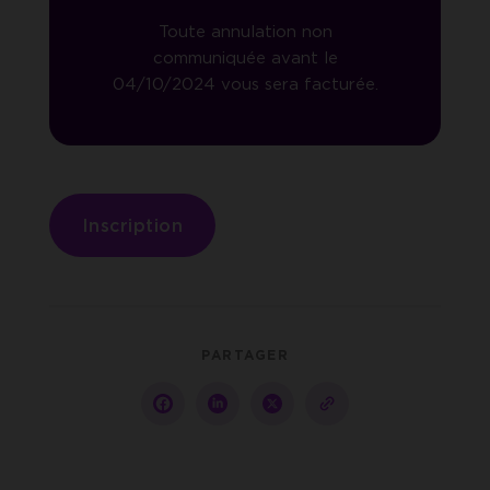
Toute annulation non
communiquée avant le
04/10/2024 vous sera facturée.
Inscription
PARTAGER
Partager
Partager
Partager
copy-
sur
sur
sur
to-
facebook
linkedin
twitter
clipboard