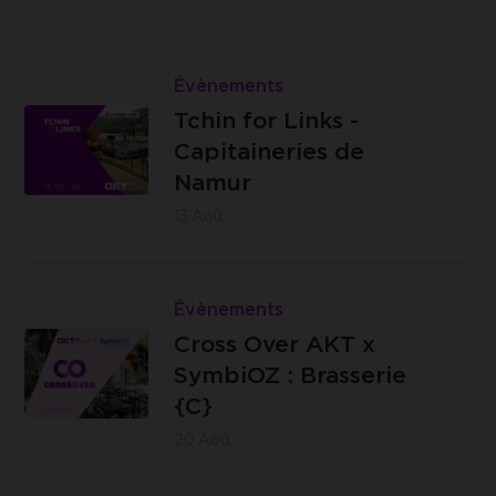
Lire
Tchin
Évènements
Les
for
Tchin for Links -
Capitaineries
Links
Capitaineries de
de Namur -
-
Namur
Boulevard
Capitaineries
13
Aoû.
de la Meuse,
de
à hauteur du
Namur
Lire
n°40, 5100
Cross
Évènements
Jambes
Brasserie
Over
Cross Over AKT x
C -
AKT
SymbiOZ : Brasserie
Impasse
x
{C}
des
SymbiOZ
20
Aoû.
Ursulines,
:
14 -
Brasserie