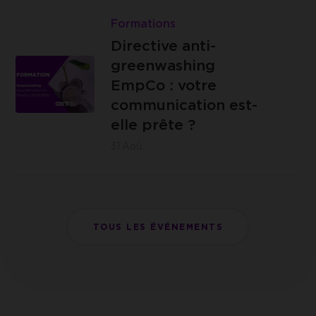
Lire
4000
{C}
Directive
Formations
Liège
anti-
Directive anti-
greenwashing
greenwashing
EmpCo
EmpCo : votre
:
communication est-
IZICOWORK
votre
elle prête ?
- Rue de
communication
31
Aoû.
Lantin 155,
est-
4000 Liège
elle
prête
?
TOUS LES ÉVÉNEMENTS