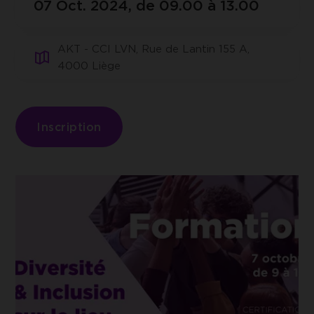
07 Oct. 2024, de 09.00 à 13.00
Google Tag Manager
ACCEPTER LES COOKIES SÉLECTIONNÉS
Cookie de Google Tag Manager nous permet de mettre
en place et gérer l'envoi des données sur Google
Analytics.
AKT - CCI LVN, Rue de Lantin 155 A,
4000 Liège
Inscription