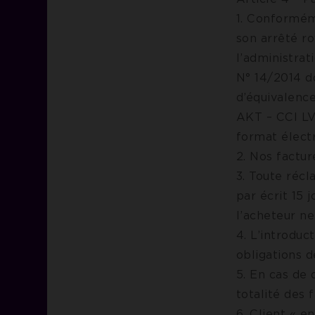
1. Conforméme
son arrêté ro
l’administra
N° 14/2014 d
d’équivalence
AKT – CCI LV
format électr
2. Nos factur
3. Toute récl
par écrit 15 
l’acheteur ne
4. L’introduc
obligations 
5. En cas de 
totalité des
6. Client « e