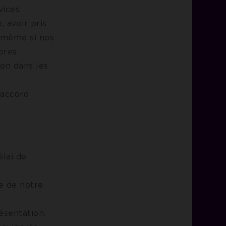
vices
, avoir pris
r même si nos
pres
ion dans les
 accord
élai de
e de notre
ésentation.