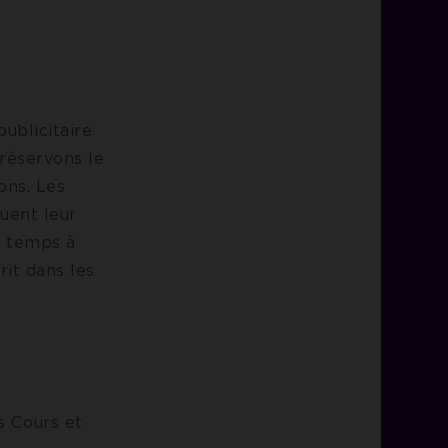
ublicitaire
 réservons le
ions. Les
uent leur
le temps à
rit dans les
s Cours et