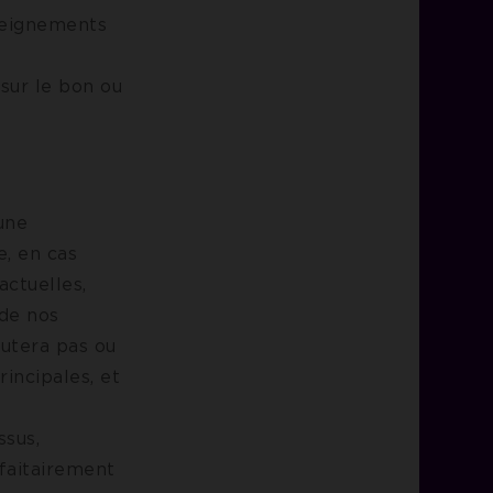
nseignements
 sur le bon ou
 une
e, en cas
actuelles,
 de nos
¬cutera pas ou
incipales, et
ssus,
faitairement