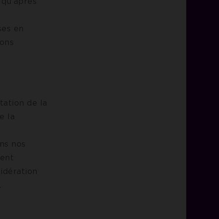
 qu’après
ses en
ions
tation de la
e la
ans nos
gent
sidération
.