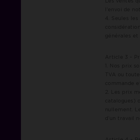
Les ventes q
l’envoi de n
4. Seules le
considération
générales et 
Article 3 – Pr
1. Nos prix 
TVA ou toute
commande et c
2. Les prix m
catalogues) 
nullement. Le
d’un travail 
Article 4 – 