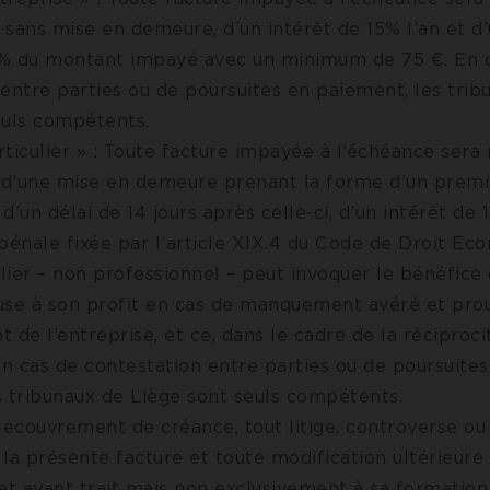
t sans mise en demeure, d’un intérêt de 15% l’an et d
% du montant impayé avec un minimum de 75 €. En 
entre parties ou de poursuites en paiement, les trib
euls compétents.
articulier » : Toute facture impayée à l’échéance sera
i d’une mise en demeure prenant la forme d’un premi
d’un délai de 14 jours après celle-ci, d’un intérêt de 
pénale fixée par l’article XIX.4 du Code de Droit Ec
ulier – non professionnel – peut invoquer le bénéfice 
use à son profit en cas de manquement avéré et pro
 de l’entreprise, et ce, dans le cadre de la réciproci
En cas de contestation entre parties ou de poursuite
s tribunaux de Liège sont seuls compétents.
 recouvrement de créance, tout litige, controverse o
la présente facture et toute modification ultérieure 
et ayant trait mais non exclusivement à sa formation, 