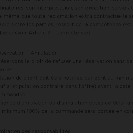
ligatoires, son interprétation, son exécution, sa violat
de même que toute réclamation extra contractuelle se
able entre les parties, ressort de la compétence exc
Liège (voir Article 9 – compétence).
éservation – Annulation
réservons le droit de refuser une réservation sans de
motifs.
lation du client doit être notifiée par écrit au minim
uf si stipulation contraire dans l’offre) avant la date 
commandée.
bsence d’annulation ou d’annulation passé ce délai, 
de minimum 100% de la commande sera portée en co
imitation des responsabilités