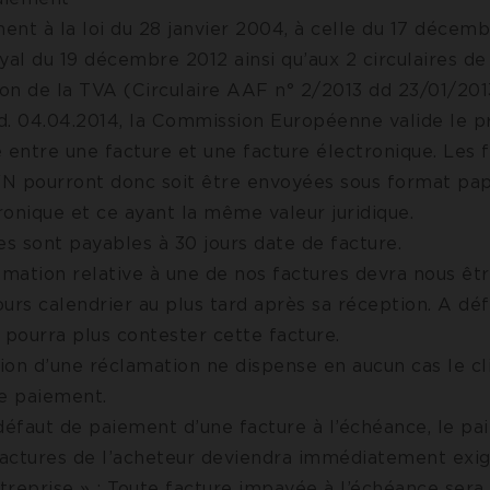
nt à la loi du 28 janvier 2004, à celle du 17 décemb
yal du 19 décembre 2012 ainsi qu’aux 2 circulaires de
tion de la TVA (Circulaire AAF n° 2/2013 dd 23/01/20
d. 04.04.2014, la Commission Européenne valide le p
 entre une facture et une facture électronique. Les 
N pourront donc soit être envoyées sous format papi
onique et ce ayant la même valeur juridique.
es sont payables à 30 jours date de facture.
amation relative à une de nos factures devra nous êt
jours calendrier au plus tard après sa réception. A déf
 pourra plus contester cette facture.
tion d’une réclamation ne dispense en aucun cas le cl
de paiement.
défaut de paiement d’une facture à l’échéance, le pa
 factures de l’acheteur deviendra immédiatement exig
ntreprise » : Toute facture impayée à l’échéance ser