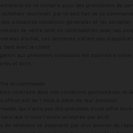
ACCEPTER LES COOKIES SÉLECTIONNÉS
restations en ce compris pour des prestations de ser
L’acheteur reconnaît, par le seul fait de sa commande
 des présentes conditions générales et les accepte
énérales de vente sont en contradiction avec ses pro
nérales d’achat, ces dernières n’étant pas d’applicat
s liant avec le client
ogation aux présentes conditions est soumise à notre
près et écrit.
Offre et commande
lation contraire dans nos conditions particulières, le d
os offres est de 1 mois à dater de leur émission.
mande, qui n’aura pas été précédée d’une offre écrit
 liera que si nous l’avons acceptée par écrit.
s de relations ne disposent pas d’un pouvoir de repr