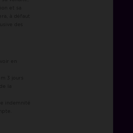
ion et sa
ra, à défaut
lusive des
voir en
um 3 jours
de la
une indemnité
mpte.