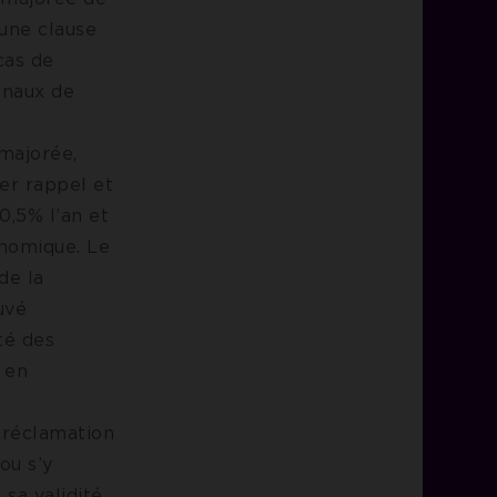
’une clause
cas de
unaux de
 majorée,
er rappel et
10,5% l’an et
onomique. Le
de la
uvé
té des
s en
u réclamation
ou s’y
sa validité,