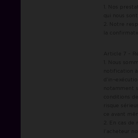
1. Nos prest
qui nous son
2. Notre resp
la confirmat
Article 7 – R
1. Nous somme
notification
d’in¬exécutio
notamment s’
conditions de
risque sérieu
ce avant même
2. En cas de 
l’acheteur n