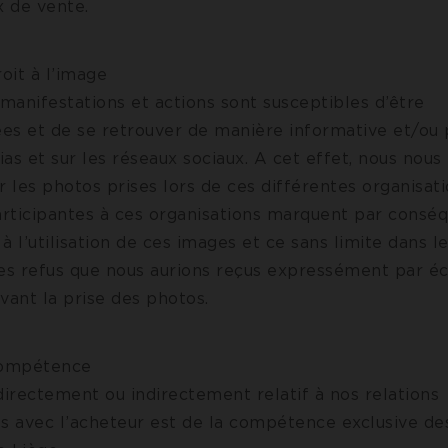
x de vente.
roit à l’image
 manifestations et actions sont susceptibles d’être
es et de se retrouver de manière informative et/ou p
as et sur les réseaux sociaux. A cet effet, nous nous
ser les photos prises lors de ces différentes organisat
rticipantes à ces organisations marquent par conséq
à l’utilisation de ces images et ce sans limite dans 
des refus que nous aurions reçus expressément par éc
vant la prise des photos.
Compétence
e directement ou indirectement relatif à nos relations
es avec l’acheteur est de la compétence exclusive de