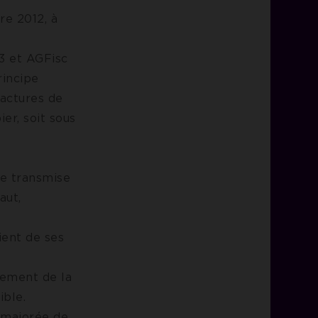
re 2012, à
13 et AGFisc
rincipe
factures de
er, soit sous
re transmise
aut,
ient de ses
iement de la
ible.
a majorée de