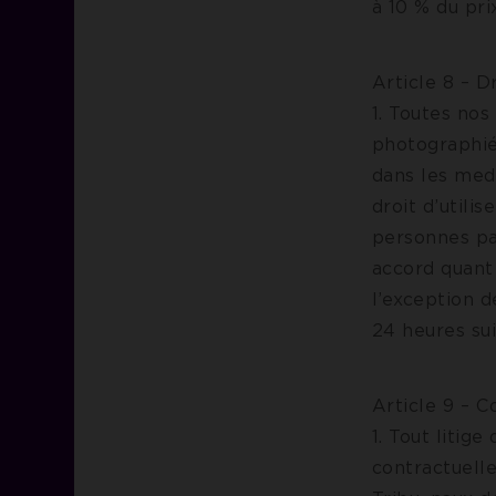
à 10 % du pri
Article 8 – D
1. Toutes nos
photographié
dans les medi
droit d’utili
personnes pa
accord quant 
l’exception 
24 heures sui
Article 9 – 
1. Tout litig
contractuell