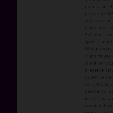
plein droit e
pénale de 10
contestation 
Liège sont s
7. Client « p
après l’envo
l’écoulement 
d’une clause 
client partic
présente cla
objectivement
obligations. 
paiement, le
8. Hormis le
découlant de 
rapportant, (