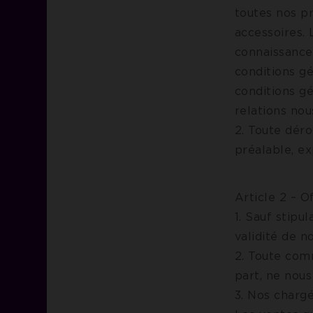
toutes nos p
accessoires. 
connaissance
conditions g
conditions gé
relations nou
2. Toute dér
préalable, ex
Article 2 – 
1. Sauf stipu
validité de n
2. Toute com
part, ne nous
3. Nos chargé