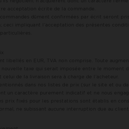
u’ils négocient n’acquièrent donc un caractère ferme
otre acceptation écrite de la commande.
s commandes dûment confirmées par écrit seront pri
; ceci impliquant l’acceptation des présentes condit
particulières.
ix
sont libellés en EUR, TVA non comprise. Toute augmen
 nouvelle taxe qui serait imposée entre le moment d
elui de la livraison sera à charge de l’acheteur.
entionnés dans nos listes de prix (sur le site et ou d
ont un caractère purement indicatif et ne nous enga
s prix fixés pour les prestations sont établis en con
normal, ne subissant aucune interruption due au client
Paiement