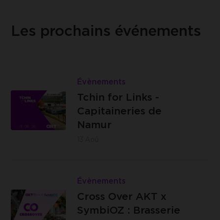
Les prochains événements
Lire
Tchin
Évènements
Les
for
Tchin for Links -
Capitaineries
Links
Capitaineries de
de Namur -
-
Namur
Boulevard
Capitaineries
13
Aoû.
de la Meuse,
de
à hauteur du
Namur
Lire
n°40, 5100
Cross
Évènements
Jambes
Brasserie
Over
Cross Over AKT x
C -
AKT
SymbiOZ : Brasserie
Impasse