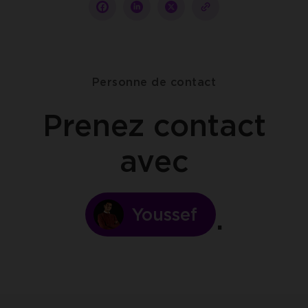
Partager
Partager
Partager
copy-
sur
sur
sur
to-
facebook
linkedin
twitter
clipboard
Personne de contact
Prenez contact
avec
Youssef