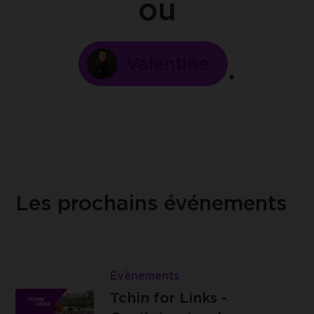
ou
Valentine
Les prochains événements
Lire
Tchin
Évènements
Les
for
Tchin for Links -
Capitaineries