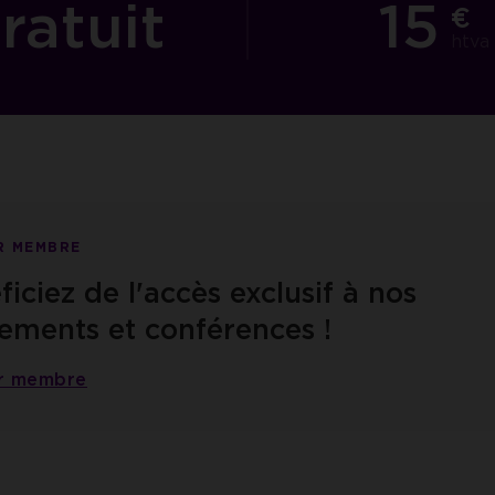
ratuit
15
€
htva
R MEMBRE
iciez de l'accès exclusif à nos
ements et conférences !
r membre