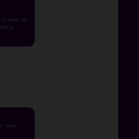
 la date de
tering.
CI LVN