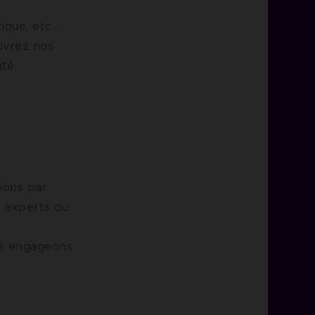
tique, etc…
uvrez nos
té.
sions par
, experts du
geons