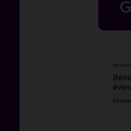
G
DEVENI
Bénéf
évèn
Deveni