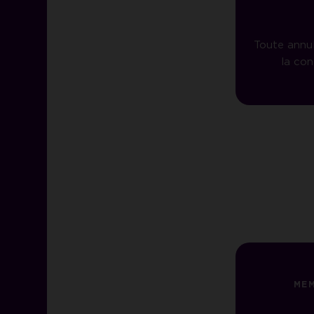
Toute annu
la con
MEM