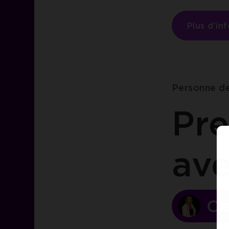
Plus d’in
Personne d
Pre
av
Cl