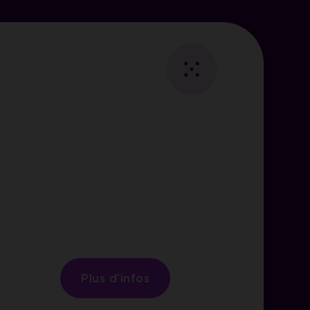
Fermer
Retour
au
Essentiels
listing
ies
les
visiteurs.
Plus d’infos
i des