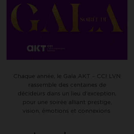
UNIQUEMENT LES COOKIES
ESSENTIELS
Google Tag Manager
Cookie de Google Tag Manager nous
ACCEPTER LES COOKIES
permet de mettre en place et gérer
SÉLECTIONNÉS
l'envoi des données sur Google Analytics.
Chaque année, le Gala AKT – CCI LVN
rassemble des centaines de
décideurs dans un lieu d’exception,
pour une soirée alliant prestige,
vision, émotions et connexions.