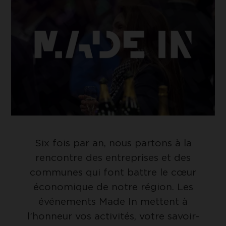
UNIQUEMENT LES COOKIES
ESSENTIELS
Google Tag Manager
Cookie de Google Tag Manager nous
ACCEPTER LES COOKIES
permet de mettre en place et gérer
SÉLECTIONNÉS
l'envoi des données sur Google Analytics.
Six fois par an, nous partons à la
rencontre des entreprises et des
communes qui font battre le cœur
économique de notre région. Les
événements Made In mettent à
l’honneur vos activités, votre savoir-