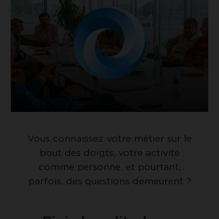
UNIQUEMENT LES COOKIES
ESSENTIELS
Google Tag Manager
Cookie de Google Tag Manager nous
ACCEPTER LES COOKIES
permet de mettre en place et gérer
SÉLECTIONNÉS
l'envoi des données sur Google Analytics.
Vous connaissez votre métier sur le
bout des doigts, votre activité
comme personne, et pourtant,
parfois, des questions demeurent ?