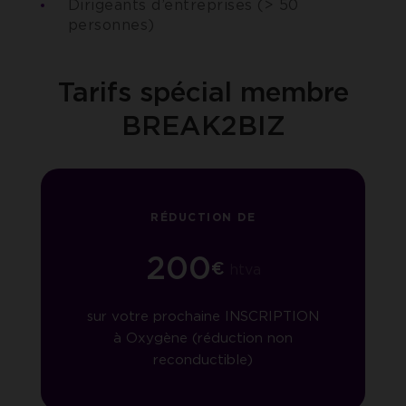
Dirigeants d’entreprises (> 50
personnes)
Tarifs spécial membre
BREAK2BIZ
RÉDUCTION DE
200
€
htva
sur votre prochaine INSCRIPTION
à Oxygène (réduction non
reconductible)