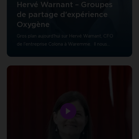
Hervé Warnant – Groupes
de partage d'expérience
Oxygène
Gros plan aujourd'hui sur Hervé Warnant, CFO
de l'entreprise Colona à Waremme. Il nous
parle de son vécu dans les groupes de
partage d'expérience Oxygène, avec AKT –
CCI Liège-Verviers-Namur.
Découvrir
Nancy
Davis
-
Partage
d'expériences
Découvrir
groupe
Nancy
Oxygène
Davis