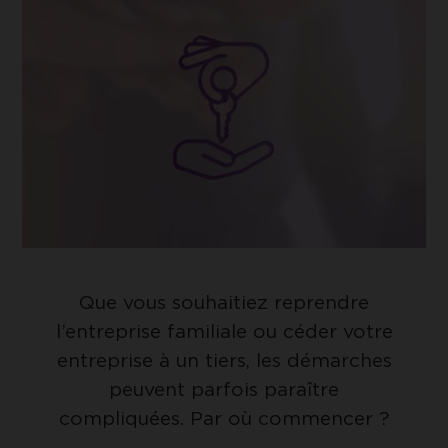
UNIQUEMENT LES COOKIES
ESSENTIELS
Google Tag Manager
Cookie de Google Tag Manager nous
ACCEPTER LES COOKIES
permet de mettre en place et gérer
SÉLECTIONNÉS
l'envoi des données sur Google Analytics.
Que vous souhaitiez reprendre
l’entreprise familiale ou céder votre
entreprise à un tiers, les démarches
peuvent parfois paraître
compliquées. Par où commencer ?