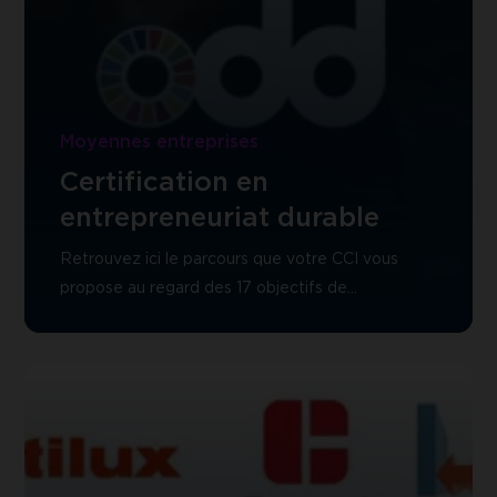
durable
Moyennes entreprises
Certification en
entrepreneuriat durable
Retrouvez ici le parcours que votre CCI vous
propose au regard des 17 objectifs de
Développement durable de l'ONU.
Découvrir
Certification
Entrepreneuriat
Durable