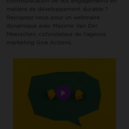
communication de vos engagements en
UNIQUEMENT LES COOKIES
ESSENTIELS
matière de développement durable ?
Google Tag Manager
Rejoignez-nous pour un webinaire
Cookie de Google Tag Manager nous
ACCEPTER LES COOKIES
permet de mettre en place et gérer
dynamique avec Maxime Van Der
SÉLECTIONNÉS
l'envoi des données sur Google Analytics.
Meerschen, cofondateur de l’agence
marketing Give Actions.
Ouvrir
la
popup
et
regarder