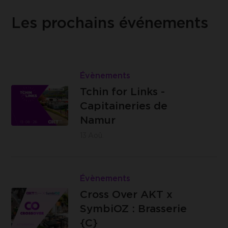
Les prochains événements
Lire
Tchin
Évènements
Les
for
Tchin for Links -
Capitaineries
Links
Capitaineries de
de Namur -
-
Namur
Boulevard
Capitaineries
13
Aoû.
de la Meuse,
de
à hauteur du
Namur
Lire
n°40, 5100
Cross
Évènements
Jambes
Brasserie
Over
Cross Over AKT x
C -
AKT
SymbiOZ : Brasserie
Impasse
x
{C}
des