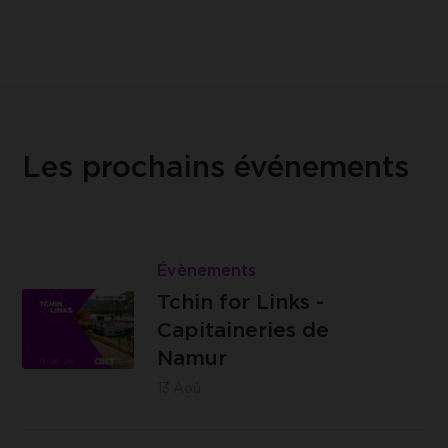
Les prochains événements
Lire
Tchin
Évènements
Les
for
Tchin for Links -
Capitaineries
Links
Capitaineries de
de Namur -
-
Namur
Boulevard
Capitaineries
13
Aoû.
de la Meuse,
de
à hauteur du
Namur
Lire
n°40, 5100