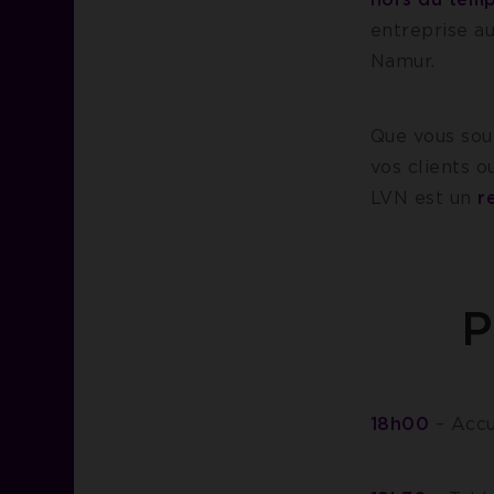
entreprise a
Namur.
Que vous souh
vos clients 
LVN est un
r
P
18h00
– Accu