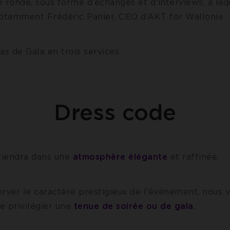
 ronde, sous forme d’échanges et d’interviews, à laq
notamment Frédéric Panier, CEO d’AKT for Wallonia
s de Gala en trois services
Dress code
 tiendra dans une
atmosphère élégante
et raffinée.
erver le caractère prestigieux de l’événement, nous 
e privilégier une
tenue de soirée ou de gala
.