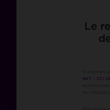
Le r
de
Événement ph
AKT – CCI L
économiques
de l’inspirati
Plus qu’une 