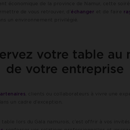
t économique de la province de Namur, cette soiré
rmettre de vous retrouver, d’
échanger
et de faire
ra
ns un environnement privilégié.
ervez votre table au
de votre entreprise
partenaires
, clients ou collaborateurs à vivre une exp
ns un cadre d’exception.
table lors du Gala namurois, c’est offrir à vos invité
ps
, renforcer vos relations professionnelles et inscrir