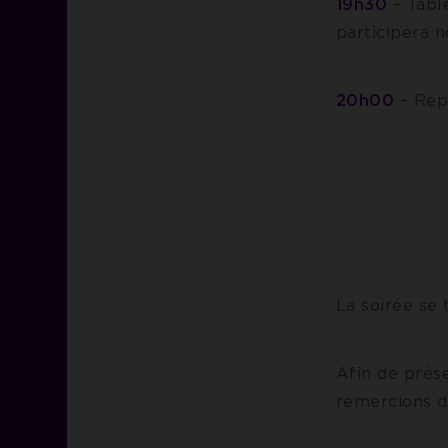
19h30
– Table
participera 
20h00
– Repa
La soirée se
Afin de prés
remercions d