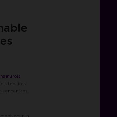
nable
ues
 namurois
 partenaires
s rencontres,
ement pour la