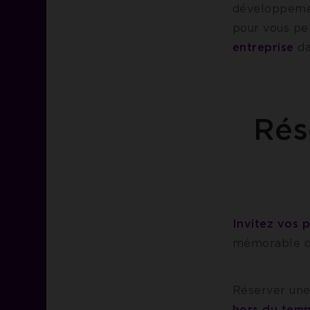
développemen
pour vous pe
entreprise
da
Rés
Invitez vos 
mémorable da
Réserver une 
hors du tem