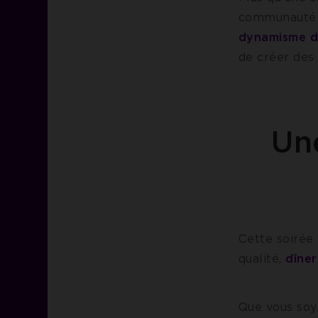
communauté é
dynamisme de
de créer des 
Un
Cette soirée
qualité,
dîner
Que vous soy