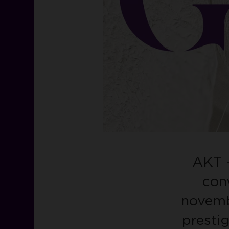
AKT 
con
novemb
presti