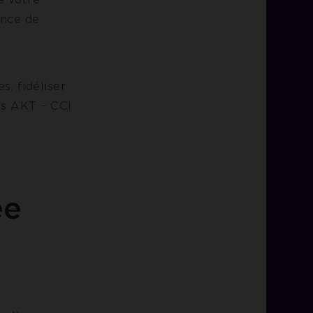
ince de
s, fidéliser
is AKT – CCI
ée