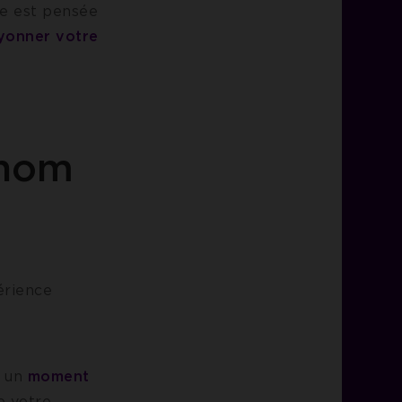
e est pensée
yonner votre
 nom
érience
s un
moment
e votre