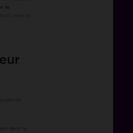
r le
 font vivre et
œur
hanges de
agé dans le