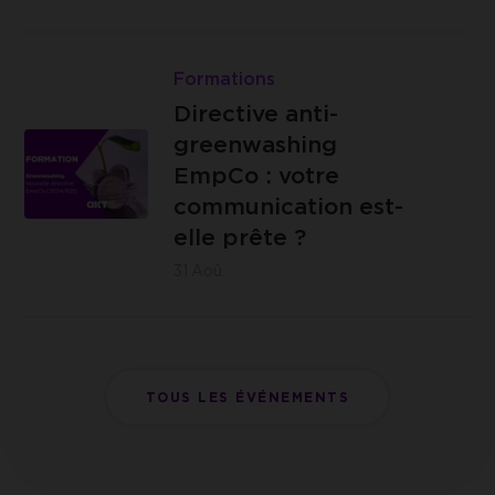
:
14 -
Brasserie
Lire
4000
{C}
Directive
Formations
Liège
anti-
Directive anti-
greenwashing
greenwashing
EmpCo
EmpCo : votre
:
communication est-
IZICOWORK
votre
elle prête ?
- Rue de
communication
31
Aoû.
Lantin 155,
est-
4000 Liège
elle
prête
?
TOUS LES ÉVÉNEMENTS