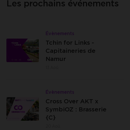
Les prochains événements
Lire
Tchin
Évènements
Les
for
Tchin for Links -
Capitaineries
Links
Capitaineries de
de Namur -
-
Namur
Boulevard
Capitaineries
13
Aoû.
de la Meuse,
de
à hauteur du
Namur
Lire
n°40, 5100
Cross
Évènements
Jambes
Brasserie
Over
Cross Over AKT x
C -
AKT
SymbiOZ : Brasserie
Impasse
x
{C}
des
SymbiOZ
20
Aoû.
Ursulines,