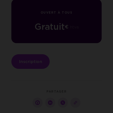
OUVERT À TOUS
Gratuit
€
htva
Inscription
PARTAGER
Partager
Partager
Partager
copy-
sur
sur
sur
to-