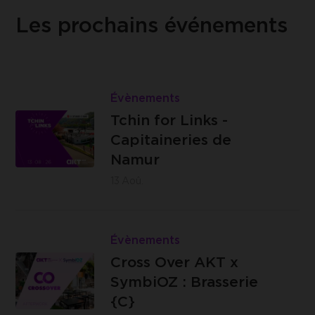
Les prochains événements
Lire
Tchin
Évènements
Les
for
Tchin for Links -
Capitaineries
Links
Capitaineries de
de Namur -
-
Namur
Boulevard
Capitaineries
13
Aoû.
de la Meuse,
de
à hauteur du
Namur
Lire
n°40, 5100
Cross
Évènements
Jambes
Brasserie
Over
Cross Over AKT x
C -
AKT
SymbiOZ : Brasserie
Impasse
x
{C}
des