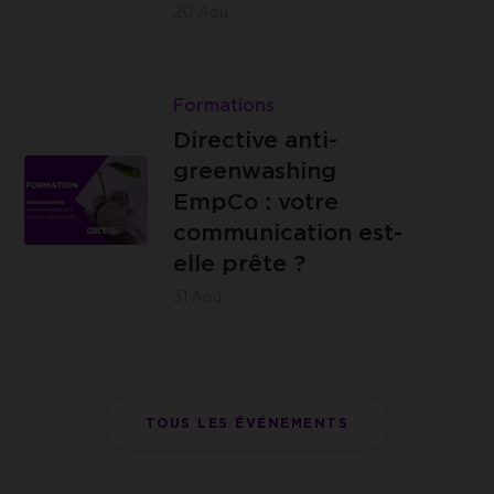
SymbiOZ
20
Aoû.
Ursulines,
:
14 -
Brasserie
Lire
4000
{C}
Directive
Formations
Liège
anti-
Directive anti-
greenwashing
greenwashing
EmpCo
EmpCo : votre
:
communication est-
IZICOWORK
votre
elle prête ?
- Rue de
communication
31
Aoû.
Lantin 155,
est-
4000 Liège
elle
prête
?
TOUS LES ÉVÉNEMENTS