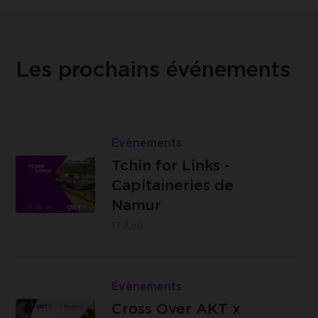
Les prochains événements
Lire
Tchin
Évènements
Les
for
Tchin for Links -
Capitaineries
Links
Capitaineries de
de Namur -
-
Namur
Boulevard
Capitaineries
13
Aoû.
de la Meuse,
de
à hauteur du
Namur
Lire
n°40, 5100
Cross
Évènements
Jambes
Brasserie
Over
Cross Over AKT x
C -