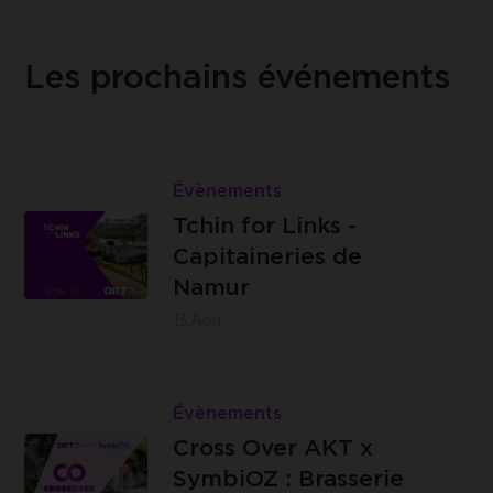
Les prochains événements
Lire
Tchin
Évènements
Les
for
Tchin for Links -
Capitaineries
Links
Capitaineries de
de Namur -
-
Namur
Boulevard
Capitaineries
13
Aoû.
de la Meuse,
de
à hauteur du
Namur
Lire
n°40, 5100
Cross
Évènements
Jambes
Brasserie
Over
Cross Over AKT x
C -
AKT
SymbiOZ : Brasserie
Impasse