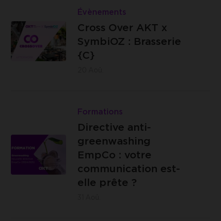
Cross
Évènements
Jambes
Brasserie
Over
Cross Over AKT x
C -
AKT
SymbiOZ : Brasserie
Impasse
x
{C}
des
SymbiOZ
20
Aoû.
Ursulines,
:
14 -
Brasserie
Lire
4000
{C}
Directive
Formations
Liège
anti-
Directive anti-
greenwashing
greenwashing
EmpCo
EmpCo : votre
:
communication est-
IZICOWORK
votre
elle prête ?
- Rue de
communication
31
Aoû.
Lantin 155,
est-
4000 Liège
elle