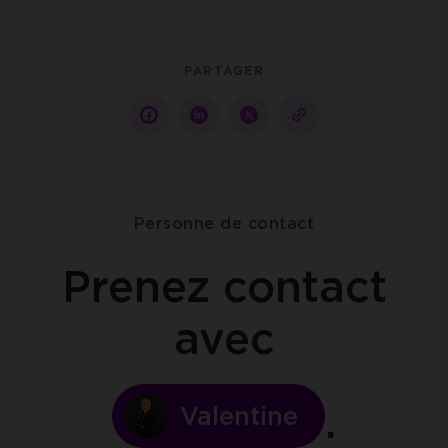
PARTAGER
Partager
Partager
Partager
copy-
sur
sur
sur
to-
facebook
linkedin
twitter
clipboard
Personne de contact
Prenez contact
avec
Valentine