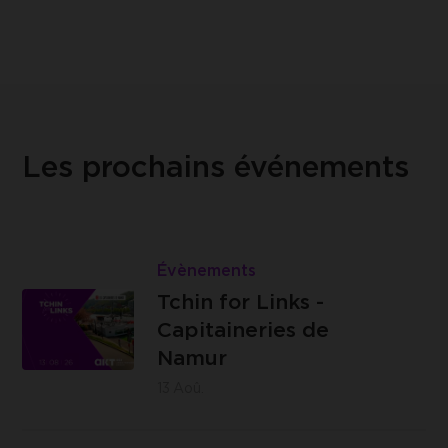
Les prochains événements
Lire
Tchin
Évènements
Les
for
Tchin for Links -
Capitaineries
Links
Capitaineries de
de Namur -
-
Namur
Boulevard
Capitaineries
13
Aoû.
de la Meuse,
de
à hauteur du
Namur
Lire
n°40, 5100