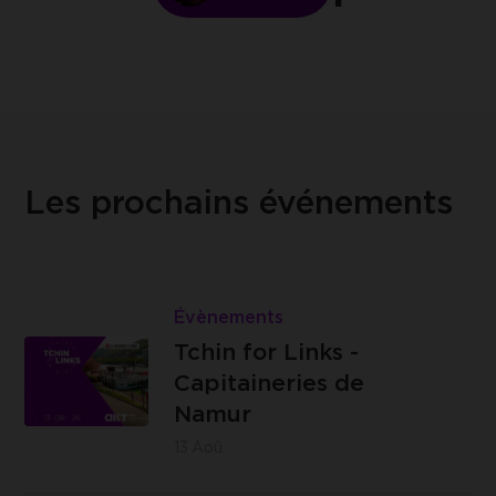
Les prochains événements
Lire
Tchin
Évènements
Les
for
Tchin for Links -
Capitaineries
Links
Capitaineries de
de Namur -
-
Namur
Boulevard
Capitaineries
13
Aoû.
de la Meuse,
de
à hauteur du