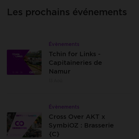
Les prochains événements
Lire
Tchin
Évènements
Les
for
Tchin for Links -
Capitaineries
Links
Capitaineries de
de Namur -
-
Namur
Boulevard
Capitaineries
13
Aoû.
de la Meuse,
de
à hauteur du
Namur
Lire
n°40, 5100
Cross
Évènements
Jambes
Brasserie
Over
Cross Over AKT x
C -
AKT
SymbiOZ : Brasserie
Impasse
x
{C}
des