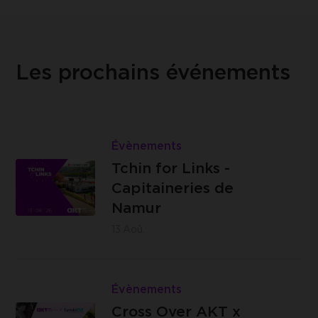
Les prochains événements
Lire
Tchin
Évènements
Les
for
Tchin for Links -
Capitaineries
Links
Capitaineries de
de Namur -
-
Namur
Boulevard
Capitaineries
13
Aoû.
de la Meuse,
de
à hauteur du
Namur
Lire
n°40, 5100
Cross
Évènements
Jambes
Brasserie
Over
Cross Over AKT x
C -