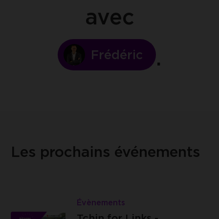
avec
Frédéric
Les prochains événements
Lire
Tchin
Évènements
Les
for
Tchin for Links -