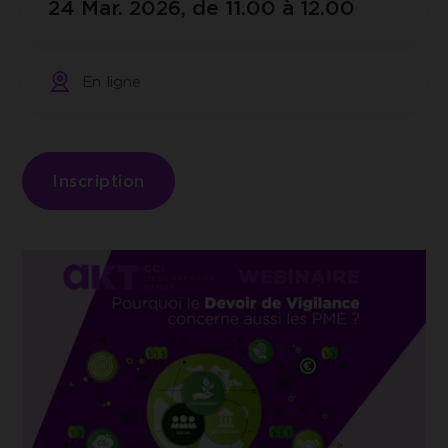
24 Mar. 2026, de 11.00 à 12.00
UNIQUEMENT LES COOKIES
ESSENTIELS
Google Tag Manager
Cookie de Google Tag Manager nous
ACCEPTER LES COOKIES
En ligne
permet de mettre en place et gérer
SÉLECTIONNÉS
l'envoi des données sur Google Analytics.
Inscription