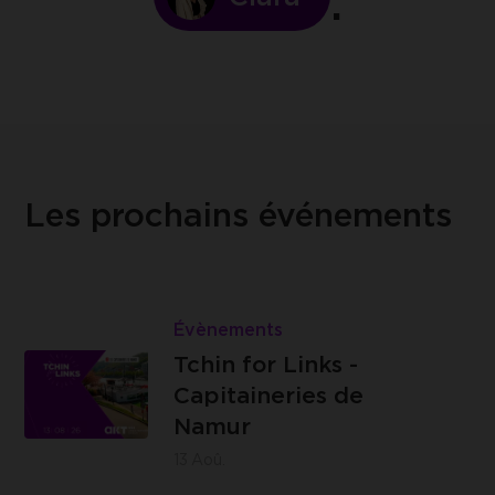
Les prochains événements
Lire
Tchin
Évènements
Les
for
Tchin for Links -
Capitaineries
Links
Capitaineries de
de Namur -
-
Namur
Boulevard
Capitaineries
13
Aoû.
de la Meuse,
de
à hauteur du