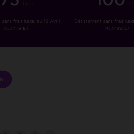
htva
ht
sans frais jusqu'au 18 Avril
Désistement sans frais jusq
2022 inclus.
2022 inclus.
on