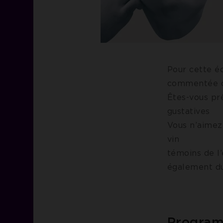
Pour cette é
commentée 
Êtes-vous pr
gu
Vous n’aimez
vin ?
témoins de l
également du
Program