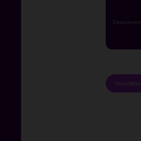
Désistement 
Inscripti