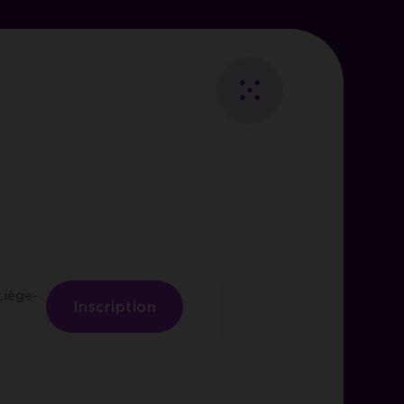
Fermer
Retour
au
Essentiels
listing
ies
Liège-
les
Inscription
visiteurs.
i des