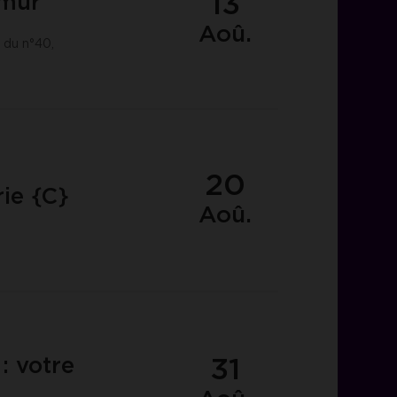
13
amur
Aoû.
 du n°40,
20
ie {C}
Aoû.
31
: votre