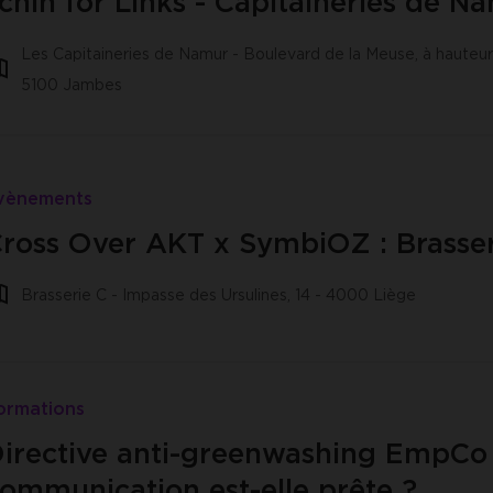
chin for Links - Capitaineries de N
Les Capitaineries de Namur - Boulevard de la Meuse, à hauteur
5100 Jambes
vènements
ross Over AKT x SymbiOZ : Brasser
Brasserie C - Impasse des Ursulines, 14 - 4000 Liège
ormations
irective anti-greenwashing EmpCo 
ommunication est-elle prête ?