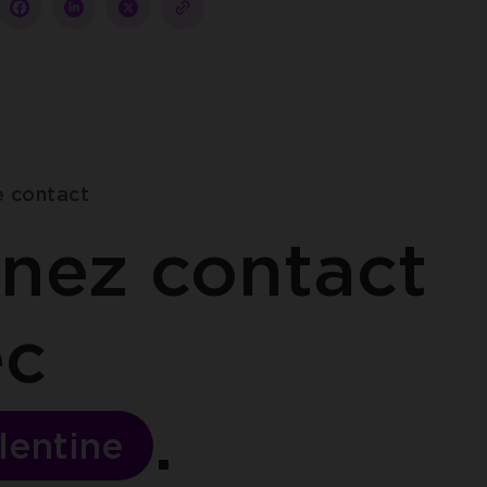
Partager
Partager
Partager
copy-
sur
sur
sur
to-
facebook
linkedin
twitter
clipboard
e contact
nez contact
ec
lentine