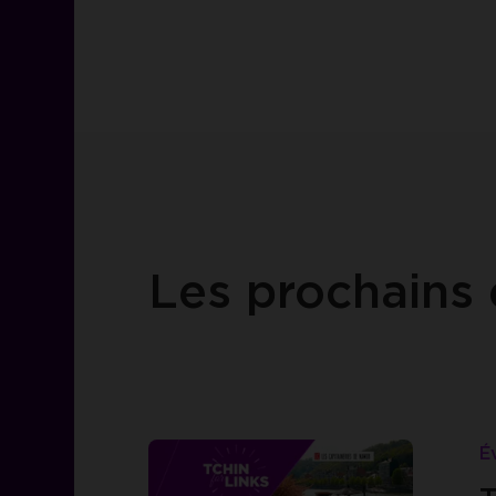
Les prochains
Lire
Tchin
É
for