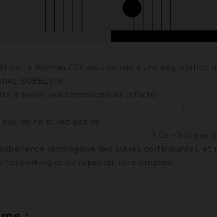
dition, la Woman CCI vous convie à une dégustation d
chez SOBELVIN.
ête à tester vos connaissances olfacto-
statives ?
 pas, ou ne buvez pas de
 Ce n’est pas grave ! 
’expérience œnologique des autres participantes, et 
 networking et du repas qui sera proposé.
me :