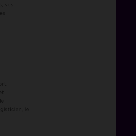
s, vos
res
rt,
et
de
gisticien, le