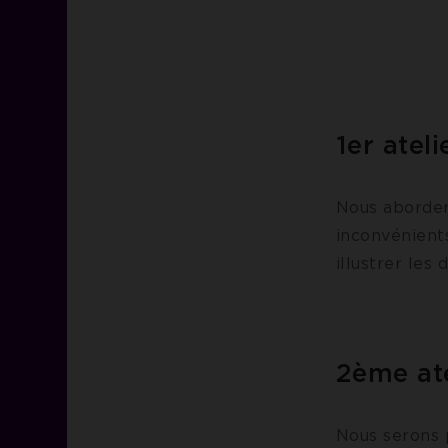
1er atel
Nous aborder
inconvénient
illustrer les 
2ème ate
Nous serons p