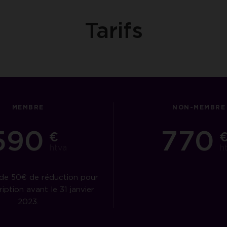
Tarifs
MEMBRE
NON-MEMBRE
590
770
€
htva
h
 de 50€ de réduction pour
ription avant le 31 janvier
2023.