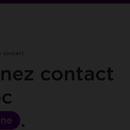
e contact
nez contact
ec
ne