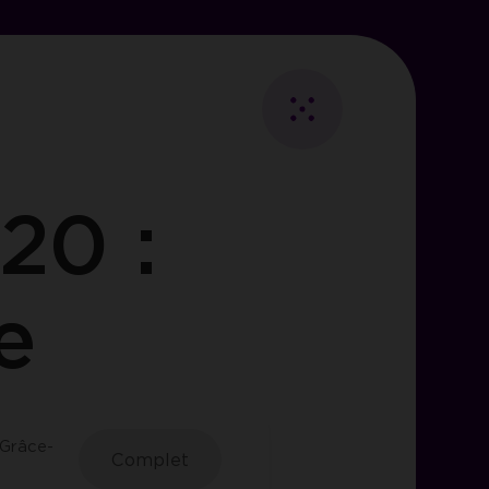
Fermer
Retour
au
20 :
Essentiels
listing
e
ies
les
visiteurs.
 Grâce-
Complet
i des