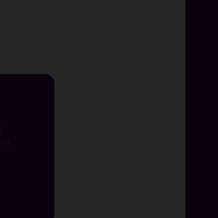
€
tva