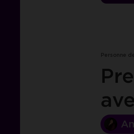
Personne d
Pre
av
An