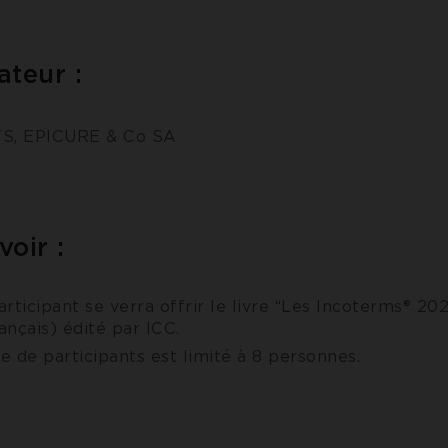
ateur :
TS, EPICURE & Co SA
voir :
rticipant se verra offrir le livre “Les Incoterms® 20
ançais) édité par ICC.
 de participants est limité à 8 personnes.