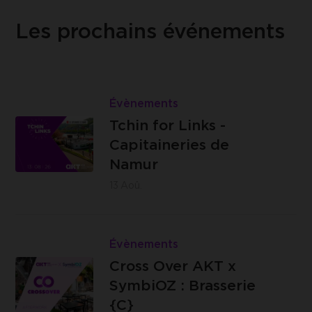
Les prochains événements
Lire
Tchin
Évènements
Les
for
Tchin for Links -
Capitaineries
Links
Capitaineries de
de Namur -
-
Namur
Boulevard
Capitaineries
13
Aoû.
de la Meuse,
de
à hauteur du
Namur
Lire
n°40, 5100
Cross
Évènements
Jambes
Brasserie
Over
Cross Over AKT x
C -
AKT
SymbiOZ : Brasserie
Impasse
x
{C}
des