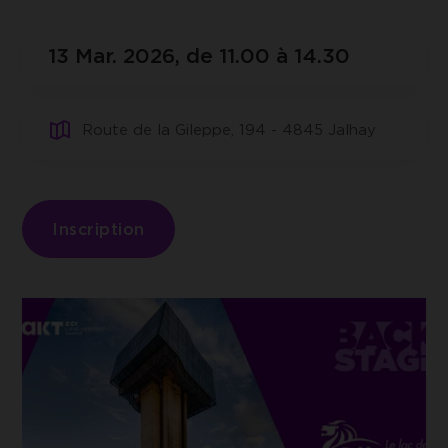
UNIQUEMENT LES COOKIES
ESSENTIELS
Google Tag Manager
13 Mar. 2026, de 11.00 à 14.30
Cookie de Google Tag Manager nous
ACCEPTER LES COOKIES
permet de mettre en place et gérer
SÉLECTIONNÉS
l'envoi des données sur Google Analytics.
Route de la Gileppe, 194 - 4845 Jalhay
Inscription