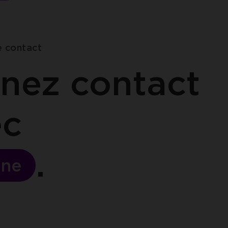
e contact
nez contact
ec
ne