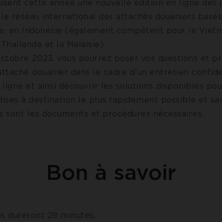
isent cette année une nouvelle édition en ligne des 
le réseau international des attachés douaniers basés 
de, en Indonésie (également compétent pour le Viet
 Thaïlande et la Malaisie)
 octobre 2023, vous pourrez poser vos questions et p
attaché douanier dans le cadre d’un entretien confide
ligne et ainsi découvrir les solutions disponibles p
ses à destination le plus rapidement possible et sav
ls sont les documents et procédures nécessaires.
Bon à savoir
ns dureront 28 minutes.