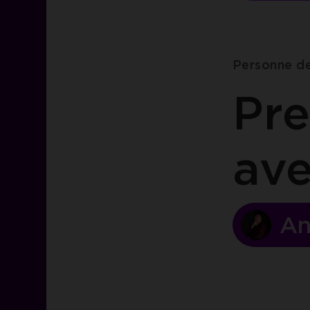
Personne d
Pre
av
An