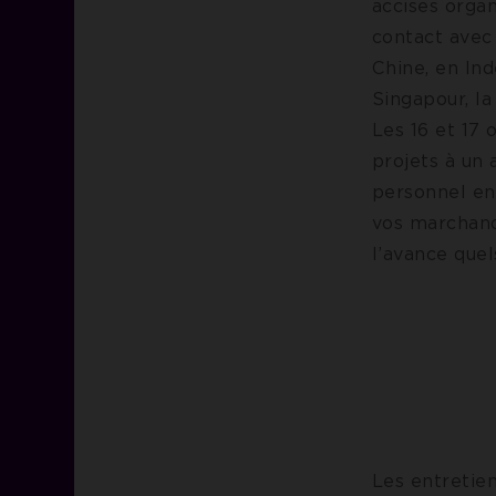
accises organ
contact avec 
Chine, en In
Singapour, la
Les 16 et 17
projets à un 
personnel en 
vos marchandi
l’avance que
Les entretie