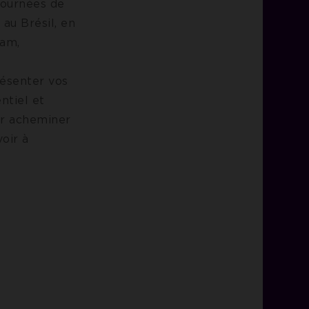
journées de
au Brésil, en
nam,
résenter vos
ntiel et
our acheminer
oir à