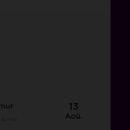
13
amur
Aoû.
 du n°40,