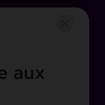
Fermer
Retour
au
Essentiels
listing
e aux
ies
les
visiteurs.
s
i des