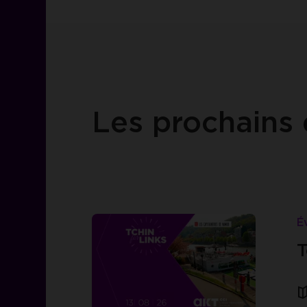
Les prochains
Lire
Tchin
É
for
T
Links
-
Capitaineries