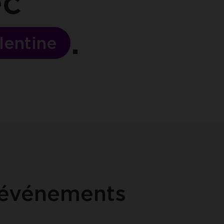
ec
lentine
 événements