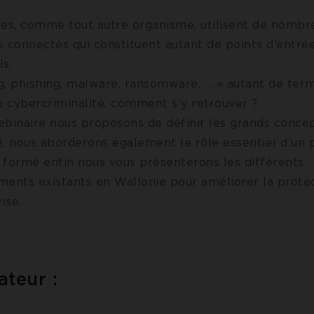
ses, comme tout autre organisme, utilisent de nombre
s connectés qui constituent autant de points d’entré
ls.
g, phishing, malware, ransomware, … » autant de ter
a cybercriminalité, comment s’y retrouver ?
ebinaire nous proposons de définir les grands concep
é, nous aborderons également le rôle essentiel d’un 
t formé enfin nous vous présenterons les différents
nts existants en Wallonie pour améliorer la prote
ise.
ateur :