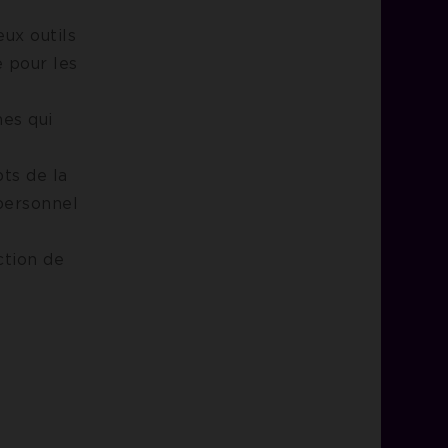
ux outils
e pour les
mes qui
ts de la
personnel
ction de