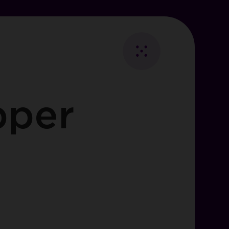
Fermer
Retour
au
pper
Essentiels
listing
ies
les
visiteurs.
i des