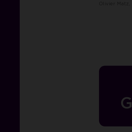
Olivier Matz,
G