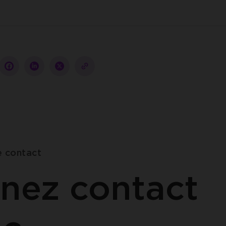
Partager
Partager
Partager
copy-
sur
sur
sur
to-
facebook
linkedin
twitter
clipboard
e contact
nez contact