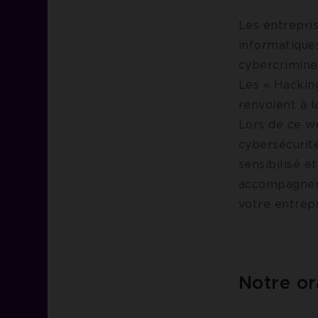
Les entrepri
informatique
cybercrimine
Les « Hackin
renvoient à l
Lors de ce w
cybersécurit
sensibilisé e
accompagneme
votre entrepr
Notre or