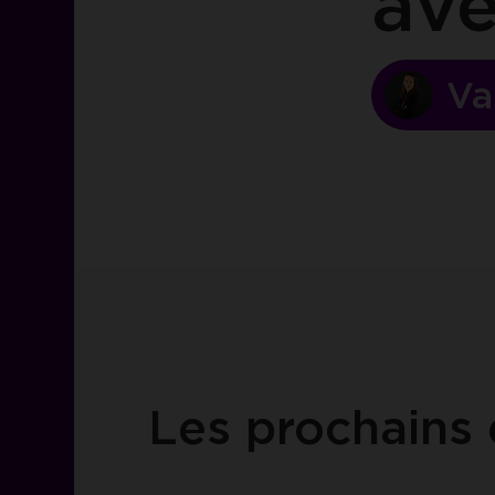
av
Va
Les prochains