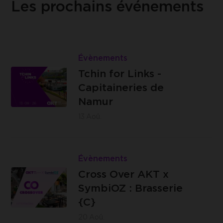
Les prochains événements
Lire
Tchin
Évènements
Les
for
Tchin for Links -
Capitaineries
Links
Capitaineries de
de Namur -
-
Namur
Boulevard
Capitaineries
13
Aoû.
de la Meuse,
de
à hauteur du
Namur
Lire
n°40, 5100
Cross
Évènements
Jambes
Brasserie
Over
Cross Over AKT x
C -
AKT
SymbiOZ : Brasserie
Impasse
x
{C}
des
SymbiOZ
20
Aoû.
Ursulines,