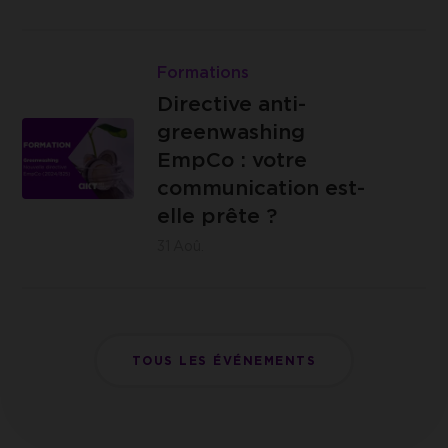
:
14 -
Brasserie
Lire
4000
{C}
Directive
Formations
Liège
anti-
Directive anti-
greenwashing
greenwashing
EmpCo
EmpCo : votre
:
communication est-
IZICOWORK
votre
elle prête ?
- Rue de
communication
31
Aoû.
Lantin 155,
est-
4000 Liège
elle
prête
?
TOUS LES ÉVÉNEMENTS