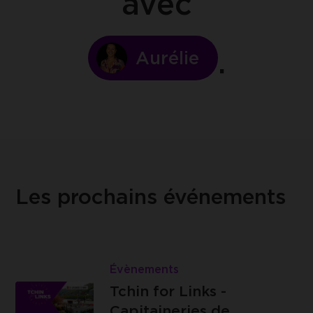
avec
Aurélie
Les prochains événements
Lire
Tchin
Évènements
Les
for
Tchin for Links -
Capitaineries
Links
Capitaineries de