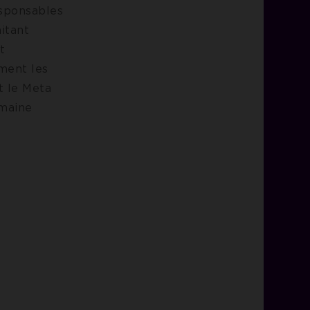
esponsables
aitant
t
ment les
et le Meta
omaine