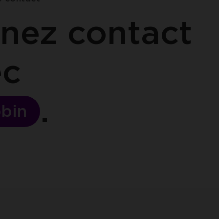
nez contact
ec
bin