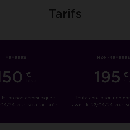
Tarifs
MEMBRES
NON-MEMBRE
150
195
€
€
htva
ht
ulation non communiquée
Toute annulation non c
/04/24 vous sera facturée.
avant le 22/04/24 vous se