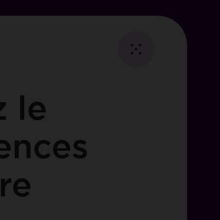
Fermer
Retour
au
 le
Essentiels
listing
iences
ies
les
re
visiteurs.
i des