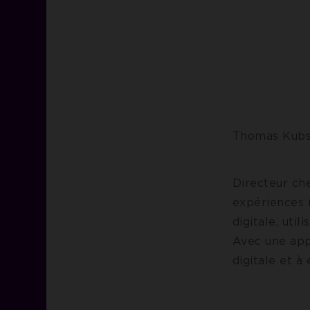
Thomas Kubsk
Directeur che
expériences i
digitale, uti
Avec une app
digitale et à