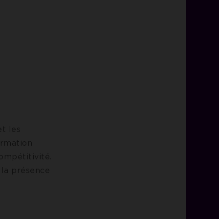
et les
ormation
ompétitivité.
 la présence