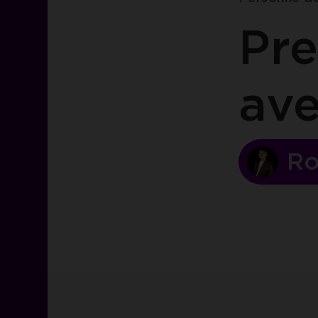
Pre
av
Ro