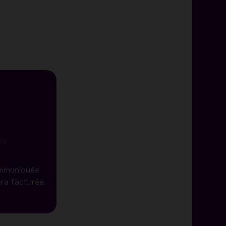
S
va
ommuniquée
ra facturée.