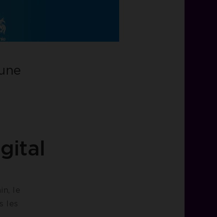
 une
gital
in, le
s les