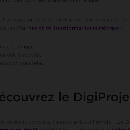
allonnes dans leur transition numérique.
il propose un parcours balisé en trois phases, couvr
ielles d’un
projet de transformation numérique
:
ion stratégique
es outils adaptés,
ntation concrète.
écouvrez le DigiProje
irs, conseils concrets, canevas prêts à l’emploi… Le D