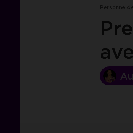
Personne d
Pre
av
Au