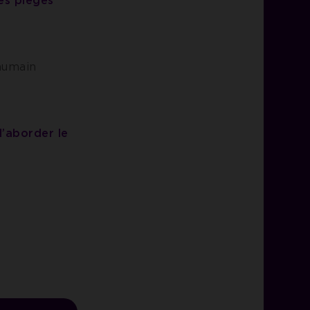
les pièges
humain
’aborder le