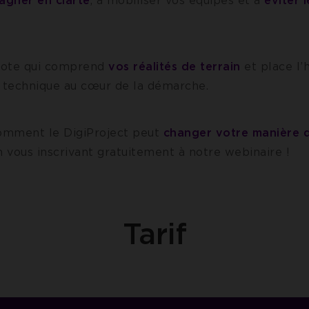
agner en clarté
, à mobiliser vos équipes et à
éviter 
ilote qui comprend
vos réalités de terrain
et place l’
a technique au cœur de la démarche.
omment le DigiProject peut
changer votre manière d
 vous inscrivant gratuitement à notre webinaire !
Tarif