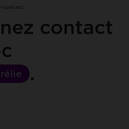
e contact
nez contact
ec
rélie