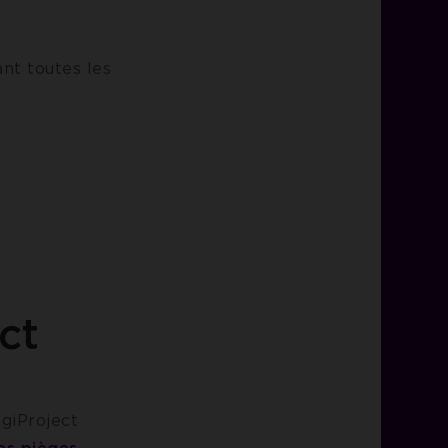
ant toutes les
ct
igiProject