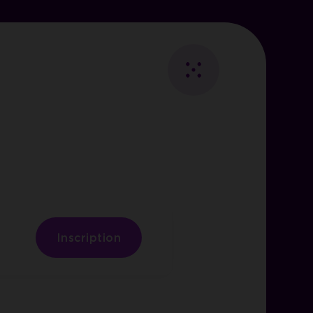
Fermer
Retour
au
Essentiels
listing
ies
les
Inscription
visiteurs.
i des