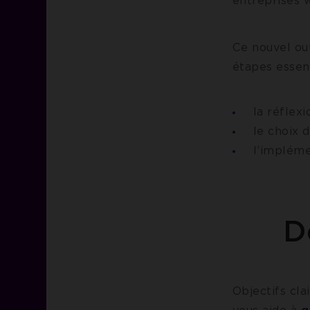
entreprises w
Ce nouvel out
étapes essent
la réflex
le choix d
l’impléme
D
Objectifs cla