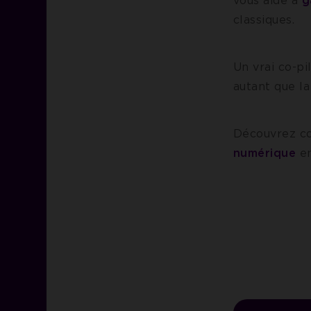
vous aide à
g
classiques.
Un vrai co-p
autant que l
Découvrez c
numérique
en