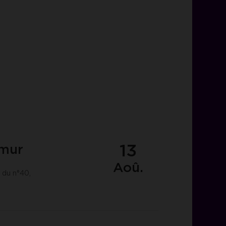
13
amur
Aoû.
 du n°40,