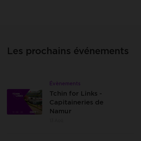
Les prochains événements
Lire
Tchin
Évènements
Les
for
Tchin for Links -
Capitaineries
Links
Capitaineries de
de Namur -
-
Namur
Boulevard
Capitaineries
13
Aoû.
de la Meuse,
de
à hauteur du
Namur
Lire
n°40, 5100