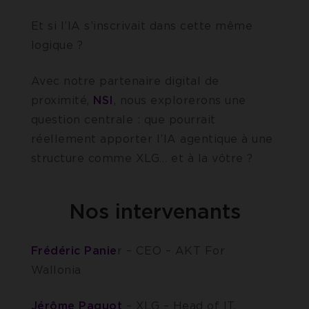
Et si l’IA s’inscrivait dans cette même
logique ?
Avec notre partenaire digital de
proximité,
NSI
, nous explorerons une
question centrale : que pourrait
réellement apporter l’IA agentique à une
structure comme XLG… et à la vôtre ?
Nos intervenants
Frédéric Panie
r – CEO – AKT For
Wallonia
Jérôme Paquot
– XLG – Head of IT,