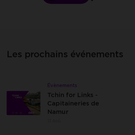
Les prochains événements
Lire
Tchin
Évènements
Les
for
Tchin for Links -
Capitaineries
Links
Capitaineries de
de Namur -
-
Namur
Boulevard
Capitaineries
13
Aoû.
de la Meuse,
de
à hauteur du