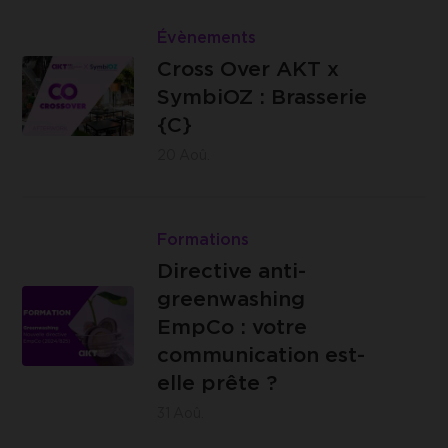
Namur
Lire
n°40, 5100
Cross
Évènements
Jambes
Brasserie
Over
Cross Over AKT x
C -
AKT
SymbiOZ : Brasserie
Impasse
x
{C}
des
SymbiOZ
20
Aoû.
Ursulines,
:
14 -
Brasserie
Lire
4000
{C}
Directive
Formations
Liège
anti-
Directive anti-
greenwashing
greenwashing
EmpCo
EmpCo : votre
:
communication est-
IZICOWORK
votre
elle prête ?
- Rue de
communication
31
Aoû.
Lantin 155,
est-
4000 Liège