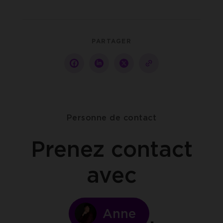
PARTAGER
Partager
Partager
Partager
copy-
sur
sur
sur
to-
facebook
linkedin
twitter
clipboard
Personne de contact
Prenez contact
avec
Anne