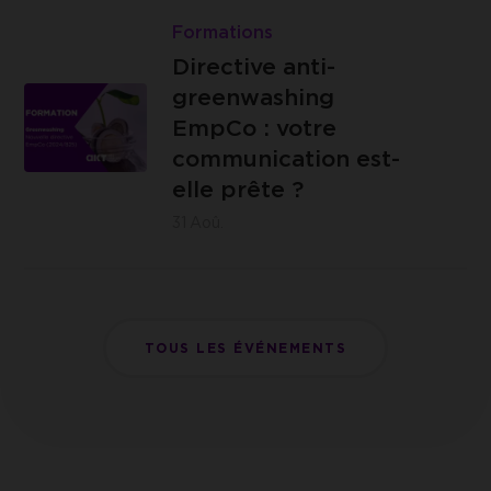
4000
{C}
Directive
Formations
Liège
anti-
Directive anti-
greenwashing
greenwashing
EmpCo
EmpCo : votre
:
communication est-
IZICOWORK
votre
elle prête ?
- Rue de
communication
31
Aoû.
Lantin 155,
est-
4000 Liège
elle
prête
?
TOUS LES ÉVÉNEMENTS