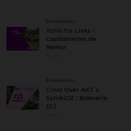
Lire
Tchin
Évènements
Les
for
Tchin for Links -
Capitaineries
Links
Capitaineries de
de Namur -
-
Namur
Boulevard
Capitaineries
13
Aoû.
de la Meuse,
de
à hauteur du
Namur
Lire
n°40, 5100
Cross
Évènements
Jambes
Brasserie
Over
Cross Over AKT x
C -
AKT
SymbiOZ : Brasserie
Impasse
x
{C}
des
SymbiOZ
20
Aoû.
Ursulines,
:
14 -
Brasserie
Lire