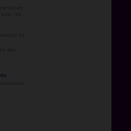
écanismes
s pour les
mmation et
ort des
 du
ertinentes