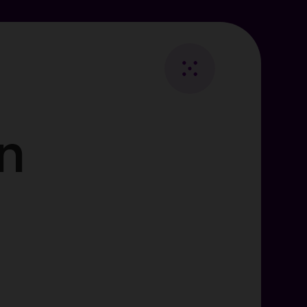
Fermer
Retour
au
n
Essentiels
listing
ies
les
visiteurs.
i des