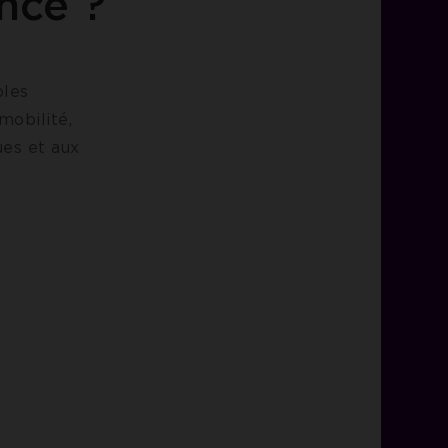
nce ?
bles
mobilité,
ues et aux