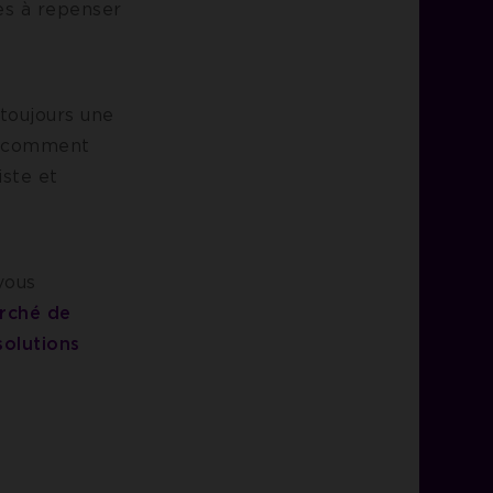
es à repenser
toujours une
Et comment
iste et
vous
rché de
solutions