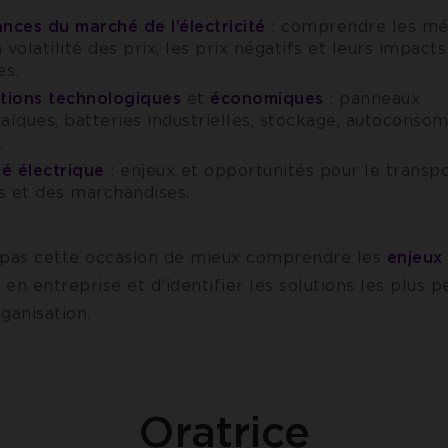
nces du marché de l’électricité
: comprendre les m
a volatilité des prix, les prix négatifs et leurs impact
es.
tions technologiques
et
économiques
: panneaux
aïques, batteries industrielles, stockage, autoconso
.
té électrique
: enjeux et opportunités pour le transp
 et des marchandises.
pas cette occasion de mieux comprendre les
enjeux
e
en entreprise et d’identifier les solutions les plus p
ganisation.
Oratrice