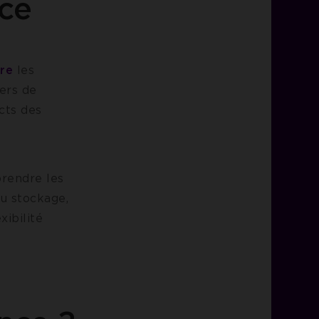
nce
re
les
iers de
acts des
rendre les
du stockage,
xibilité