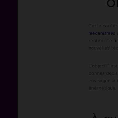
Ob
Cette confér
mécanismes
a
rentabilité l
nouvelles tec
L’objectif es
bonnes décisi
envisager la 
énergétique.