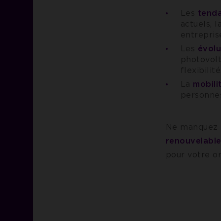
Les
tenda
actuels, l
entrepris
Les
évolu
photovolt
flexibilité
La
mobili
personnes
Ne manquez 
renouvelabl
pour votre or