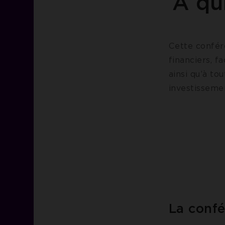
À qu
Cette confér
financiers, f
ainsi qu’à t
investisseme
La confé