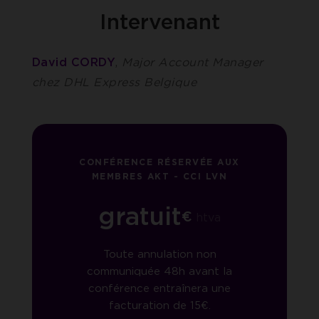
Intervenant
David CORDY
,
Major Account Manager
chez DHL Express Belgique
CONFÉRENCE RÉSERVÉE AUX
MEMBRES AKT - CCI LVN
gratuit
€
htva
Toute annulation non
communiquée 48h avant la
conférence entraînera une
facturation de 15€.