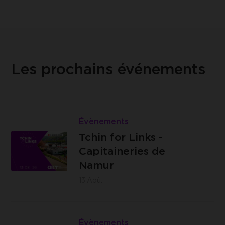
Les prochains événements
Lire
Tchin
Évènements
Les
for
Tchin for Links -
Capitaineries
Links
Capitaineries de
de Namur -
-
Namur
Boulevard
Capitaineries
13
Aoû.
de la Meuse,
de
à hauteur du
Namur
Lire
n°40, 5100
Cross
Évènements
Jambes