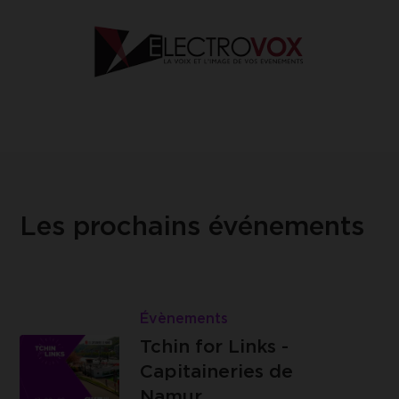
Les prochains événements
Lire
Tchin
Évènements
Les
for
Tchin for Links -
Capitaineries
Links
Capitaineries de
de Namur -
-
Namur