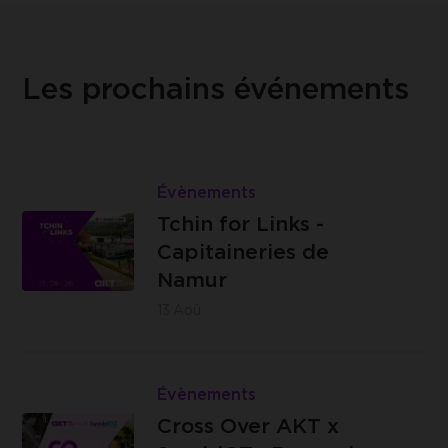
Les prochains événements
Lire
Tchin
Évènements
Les
for
Tchin for Links -
Capitaineries
Links
Capitaineries de
de Namur -
-
Namur
Boulevard
Capitaineries
13
Aoû.
de la Meuse,
de
à hauteur du
Namur
Lire
n°40, 5100
Cross
Évènements
Jambes
Brasserie
Over
Cross Over AKT x
C -
AKT