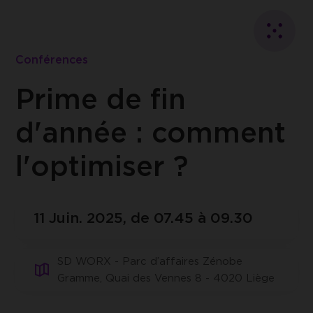
Retour
au
Ferme
listing
Conférences
Retour
au
Prime de fin
listing
d'année : comment
l'optimiser ?
Essentiels
Essentiels
Cookies essentiels au fonctionnement du site
Analytics
Cookies relatifs aux analyses de performance
11 Juin. 2025, de 07.45 à 09.30
epic-cookie-prefs
Cookie qui garde en mémoire le choix de
Google Analytics
l'utilisateur pour ses préférences cookies
SD WORX - Parc d’affaires Zénobe
Cookie de Google Analytics nous permet
de comptabiliser de manière anonyme les
Gramme, Quai des Vennes 8 - 4020 Liège
visites, les sources de ces visites ainsi que
les actions réalisées sur le site par les
visiteurs.