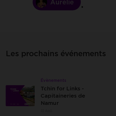
Aurélie
Les prochains événements
Lire
Tchin
Évènements
Les
for
Tchin for Links -
Capitaineries
Links
Capitaineries de
de Namur -
-
Namur
Boulevard
Capitaineries
13
Aoû.
de la Meuse,