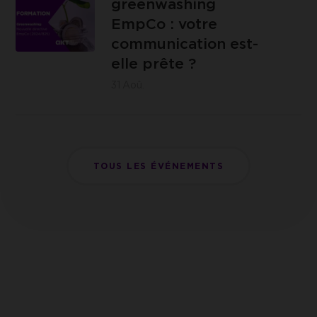
greenwashing
EmpCo
EmpCo : votre
:
communication est-
IZICOWORK
votre
elle prête ?
- Rue de
communication
31
Aoû.
Lantin 155,
est-
4000 Liège
elle
prête
?
TOUS LES ÉVÉNEMENTS