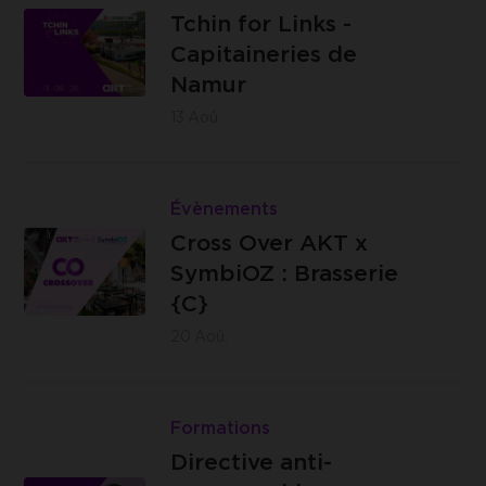
for
Tchin for Links -
Capitaineries
Links
Capitaineries de
de Namur -
-
Namur
Boulevard
Capitaineries
13
Aoû.
de la Meuse,
de
à hauteur du
Namur
Lire
n°40, 5100
Cross
Évènements
Jambes
Brasserie
Over
Cross Over AKT x
C -
AKT
SymbiOZ : Brasserie
Impasse
x
{C}
des
SymbiOZ
20
Aoû.
Ursulines,
:
14 -
Brasserie
Lire
4000
{C}
Directive
Formations
Liège
anti-
Directive anti-
greenwashing