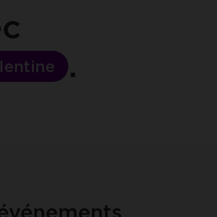
ec
lentine
 événements