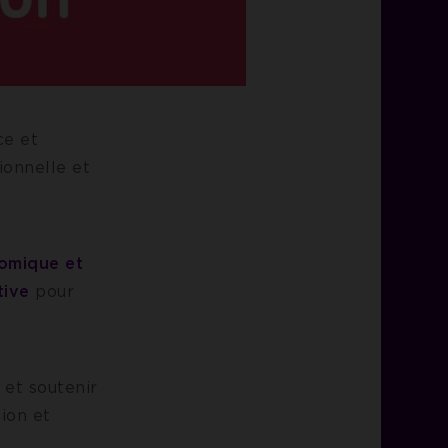
ce et
ionnelle et
omique et
tive
pour
 et soutenir
tion et