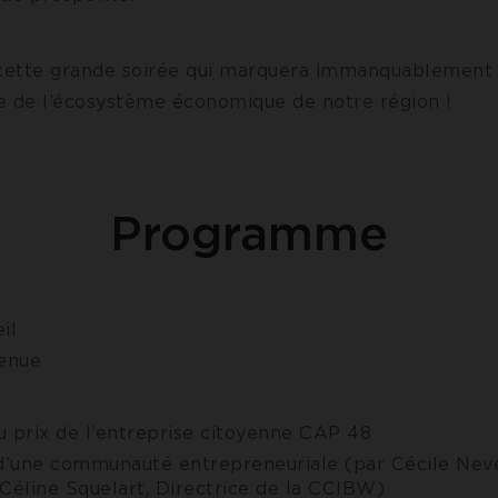
 cette grande soirée qui marquera immanquablement
ire de l’écosystème économique de notre région !
Programme
il
enue
 prix de l’entreprise citoyenne CAP 48
 d’une communauté entrepreneuriale (par Cécile Nev
Céline Squelart, Directrice de la CCIBW)