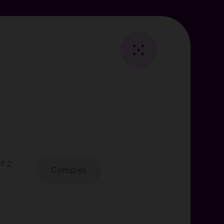
Fermer
Retour
au
Essentiels
listing
ies
f 2,
les
Complet
visiteurs.
i des