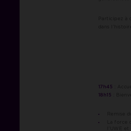
Participez à
dans l’histo
17h45
: Accue
18h15
: Bienv
Remise du
La force
l’UWE et 