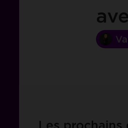
av
Va
Les prochains