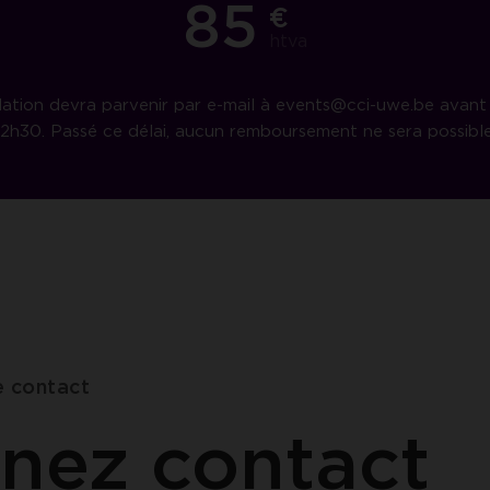
85
€
htva
ation devra parvenir par e-mail à events@cci-uwe.be avant l
12h30. Passé ce délai, aucun remboursement ne sera possible
e contact
nez contact