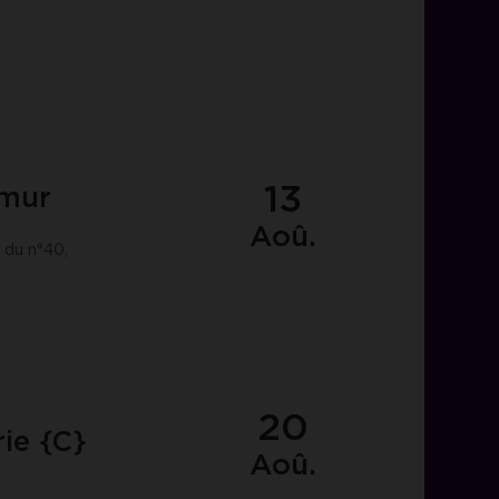
13
amur
Aoû.
 du n°40,
20
ie {C}
Aoû.