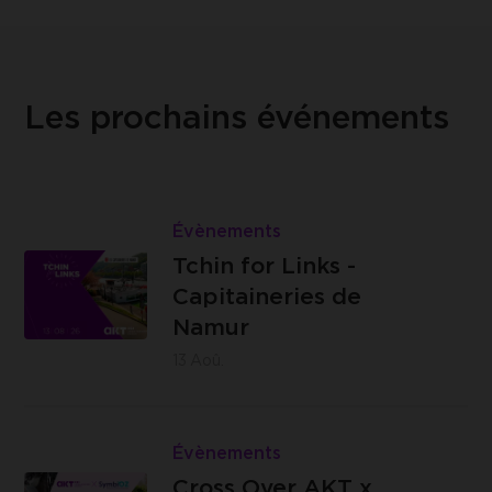
Les prochains événements
Lire
Tchin
Évènements
Les
for
Tchin for Links -
Capitaineries
Links
Capitaineries de
de Namur -
-
Namur
Boulevard
Capitaineries
13
Aoû.
de la Meuse,
de
à hauteur du
Namur
Lire
n°40, 5100
Cross
Évènements
Jambes
Brasserie
Over
Cross Over AKT x