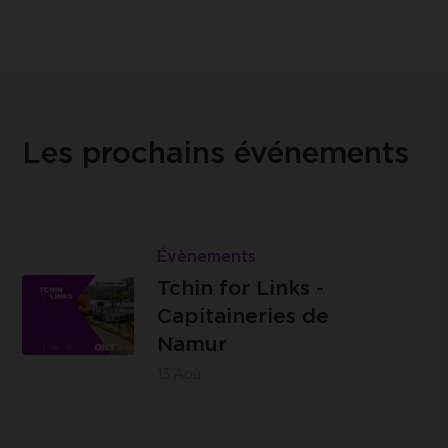
Les prochains événements
Lire
Tchin
Évènements
Les
for
Tchin for Links -
Capitaineries
Links
Capitaineries de
de Namur -
-
Namur
Boulevard
Capitaineries
13
Aoû.
de la Meuse,
de
à hauteur du
Namur
Lire
n°40, 5100