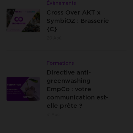
Cross
Évènements
Jambes
Brasserie
Over
Cross Over AKT x
C -
AKT
SymbiOZ : Brasserie
Impasse
x
{C}
des
SymbiOZ
20
Aoû.
Ursulines,
:
14 -
Brasserie
Lire
4000
{C}
Directive
Formations
Liège
anti-
Directive anti-
greenwashing
greenwashing
EmpCo
EmpCo : votre
:
communication est-
IZICOWORK
votre
elle prête ?
- Rue de
communication
31
Aoû.
Lantin 155,
est-
4000 Liège
elle