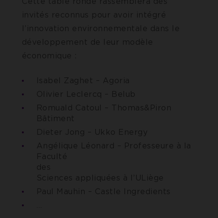
Cette table ronde rassemblera des
invités reconnus pour avoir intégré
l’innovation environnementale dans le
développement de leur modèle
économique :
Isabel Zaghet – Agoria
Olivier Leclercq – Belub
Romuald Catoul – Thomas&Piron
Bâtiment
Dieter Jong – Ukko Energy
Angélique Léonard – Professeure à la
Faculté
de
Sciences appliquées à l’ULiège
Paul Mauhin – Castle Ingredients
…